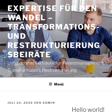
Zum
EXPERTISE FÜR DEN
Inhalt
springen
WANDEL –
TRANSFORMATIONS-
UND
RESTRUKTURIERUNG
SBEIRÄTE
Unternehmervertraute für Finanzmanagement,
Transformation, Restrukturierung
Menü
VERÖFFENTLICHT
JULI 24, 2025
VON
ADMIN
AM
Hello world!