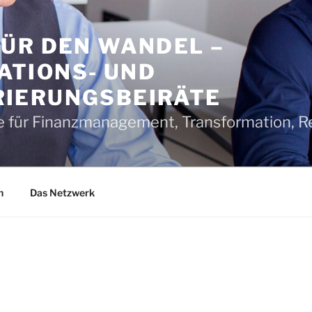
FÜR DEN WANDEL –
TIONS- UND
IERUNGSBEIRÄTE
 für Finanzmanagement, Transformation, Re
n
Das Netzwerk