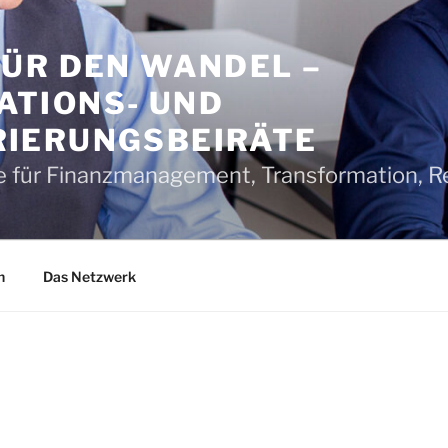
FÜR DEN WANDEL –
TIONS- UND
IERUNGSBEIRÄTE
 für Finanzmanagement, Transformation, Re
n
Das Netzwerk